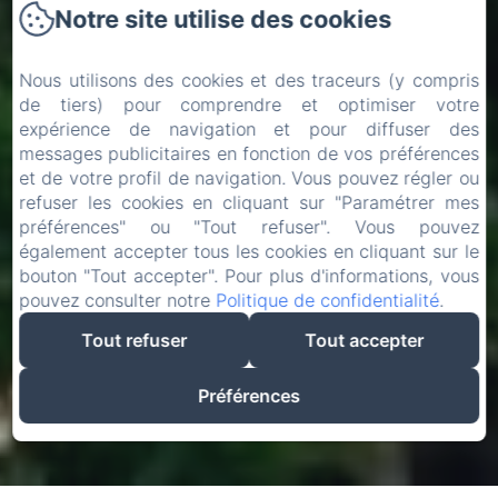
Notre site utilise des cookies
Nous utilisons des cookies et des traceurs (y compris
de tiers) pour comprendre et optimiser votre
expérience de navigation et pour diffuser des
messages publicitaires en fonction de vos préférences
et de votre profil de navigation. Vous pouvez régler ou
refuser les cookies en cliquant sur "Paramétrer mes
préférences" ou "Tout refuser". Vous pouvez
également accepter tous les cookies en cliquant sur le
bouton "Tout accepter". Pour plus d'informations, vous
pouvez consulter notre
Politique de confidentialité
.
Tout refuser
Tout accepter
Préférences