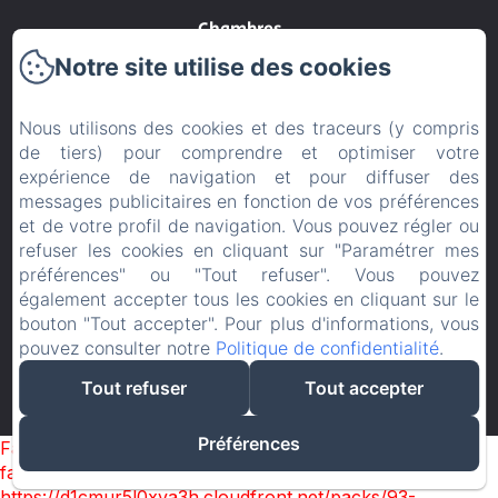
Chambres
Notre site utilise des cookies
Contact
Nous utilisons des cookies et des traceurs (y compris
CGV
de tiers) pour comprendre et optimiser votre
expérience de navigation et pour diffuser des
Politique de confidentialité
messages publicitaires en fonction de vos préférences
et de votre profil de navigation. Vous pouvez régler ou
Informations légales
refuser les cookies en cliquant sur "Paramétrer mes
préférences" ou "Tout refuser". Vous pouvez
Informations sur les cookies
également accepter tous les cookies en cliquant sur le
bouton "Tout accepter". Pour plus d'informations, vous
pouvez consulter notre
Politique de confidentialité
.
EN
FR
Tout refuser
Tout accepter
Créé par Amenitiz
Préférences
Failed to load BookingEngine/index: Loading chunk 93
failed. (missing:
https://d1cmur5l0xva3h.cloudfront.net/packs/93-