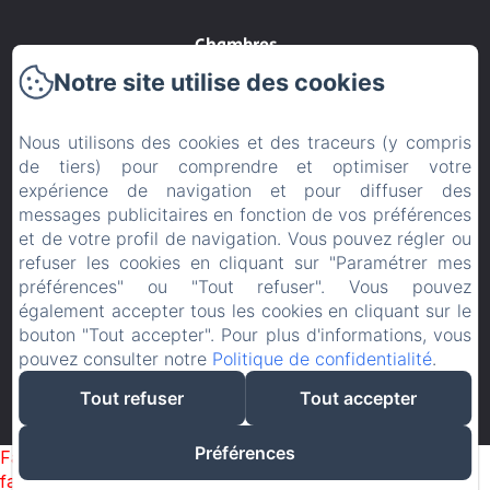
Chambres
Notre site utilise des cookies
Contact
Nous utilisons des cookies et des traceurs (y compris
CGV
de tiers) pour comprendre et optimiser votre
expérience de navigation et pour diffuser des
Politique de confidentialité
messages publicitaires en fonction de vos préférences
et de votre profil de navigation. Vous pouvez régler ou
Informations légales
refuser les cookies en cliquant sur "Paramétrer mes
préférences" ou "Tout refuser". Vous pouvez
Informations sur les cookies
également accepter tous les cookies en cliquant sur le
bouton "Tout accepter". Pour plus d'informations, vous
pouvez consulter notre
Politique de confidentialité
.
EN
FR
Tout refuser
Tout accepter
Créé par Amenitiz
Préférences
Failed to load BookingEngine/index: Loading chunk 1322
failed. (missing: