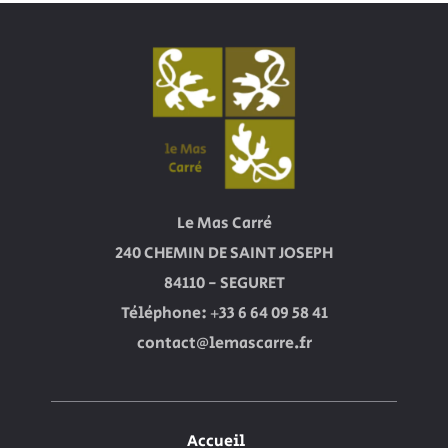
à partir de
à partir de
à partir de
à partir de
à par
145€
145€
145€
145€
14
30
31
1
2
à partir de
à partir de
à partir de
à partir de
à par
143€
143€
143€
143€
14
Le Mas Carré
240 CHEMIN DE SAINT JOSEPH
84110 - SEGURET
Téléphone: +33 6 64 09 58 41
contact@lemascarre.fr
Accueil