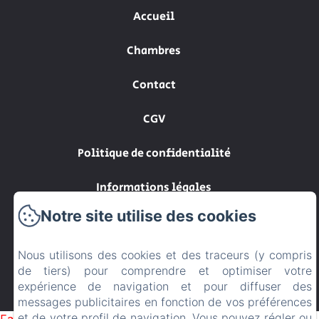
Accueil
Chambres
Contact
CGV
Politique de confidentialité
Informations légales
Notre site utilise des cookies
Informations sur les cookies
Nous utilisons des cookies et des traceurs (y compris
EN
FR
de tiers) pour comprendre et optimiser votre
expérience de navigation et pour diffuser des
Créé par Amenitiz
messages publicitaires en fonction de vos préférences
et de votre profil de navigation. Vous pouvez régler ou