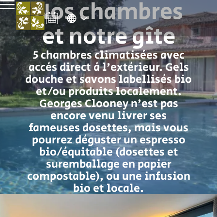
Nos chambres
et notre gîte
5 chambres climatisées avec
accès direct à l'extérieur. Gels
douche et savons labellisés bio
et/ou produits localement.
Georges Clooney n'est pas
encore venu livrer ses
fameuses dosettes, mais vous
pourrez déguster un espresso
bio/équitable (dosettes et
suremballage en papier
compostable), ou une infusion
bio et locale.