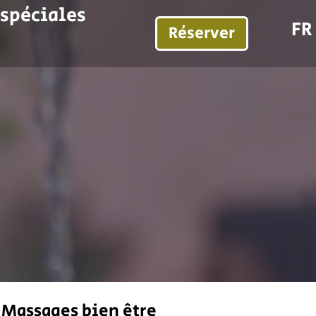
 spéciales
FR
Réserver
Massages bien être