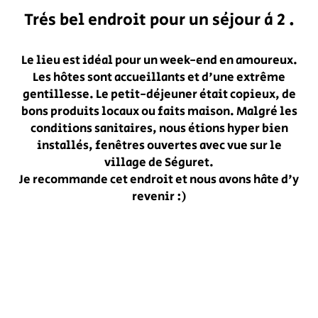
S
Très bel endroit pour un séjour à 2 .
Le lieu est idéal pour un week-end en amoureux.
Les hôtes sont accueillants et d'une extrême
d
nic
gentillesse. Le petit-déjeuner était copieux, de
no
g
bons produits locaux ou faits maison. Malgré les
conditions sanitaires, nous étions hyper bien
installés, fenêtres ouvertes avec vue sur le
nd
village de Séguret.
Je recommande cet endroit et nous avons hâte d'y
e
revenir :)
hey
ing
ly
 a
 on
t
d