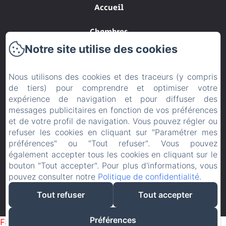
Accueil
Chambres
Notre site utilise des cookies
Contact
Nous utilisons des cookies et des traceurs (y compris
CGV
de tiers) pour comprendre et optimiser votre
expérience de navigation et pour diffuser des
Politique de confidentialité
messages publicitaires en fonction de vos préférences
et de votre profil de navigation. Vous pouvez régler ou
Informations légales
refuser les cookies en cliquant sur "Paramétrer mes
préférences" ou "Tout refuser". Vous pouvez
Informations sur les cookies
également accepter tous les cookies en cliquant sur le
bouton "Tout accepter". Pour plus d'informations, vous
pouvez consulter notre
Politique de confidentialité
.
EN
FR
Tout refuser
Tout accepter
Créé par Amenitiz
Préférences
Failed to load BookingEngine/index: Loading chunk 93