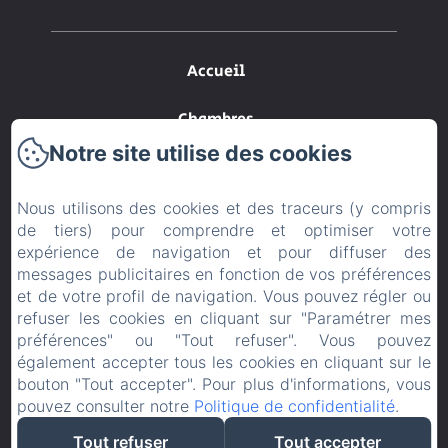
Accueil
Chambres
Notre site utilise des cookies
Contact
Nous utilisons des cookies et des traceurs (y compris
CGV
de tiers) pour comprendre et optimiser votre
expérience de navigation et pour diffuser des
Politique de confidentialité
messages publicitaires en fonction de vos préférences
et de votre profil de navigation. Vous pouvez régler ou
Informations légales
refuser les cookies en cliquant sur "Paramétrer mes
préférences" ou "Tout refuser". Vous pouvez
Informations sur les cookies
également accepter tous les cookies en cliquant sur le
bouton "Tout accepter". Pour plus d'informations, vous
pouvez consulter notre
Politique de confidentialité
.
EN
FR
Tout refuser
Tout accepter