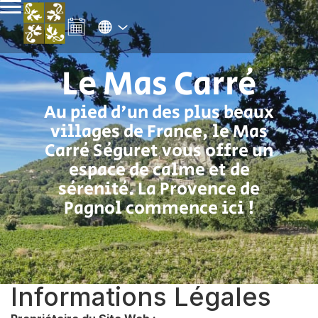
Le Mas Carré
Au pied d'un des plus beaux
villages de France, le Mas
Carré Séguret vous offre un
espace de calme et de
sérenité. La Provence de
Pagnol commence ici !
Informations Légales